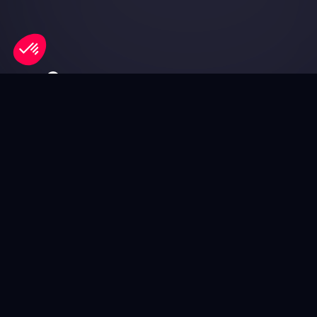
3 Av. Paul Henri Spaak
60000 Beauvais
03 44 10 01 01
Programmation
Elispace
Infos pratiques
Programmation
Plan et
placement
A propos de nous