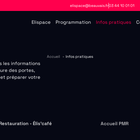
elispace@beauvais.fr
03 44 10 01 01
Elispace
Programmation
Infos pratiques
C
Accueil
Infos pratiques
s les informations
ure des portes,
 et préparer votre
Restauration - Élis’café
Accueil PMR