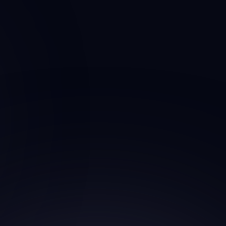
es sur gazon renforcé
mobilité réduit
e
personnes à mobilité réduite
Mon itinéraire