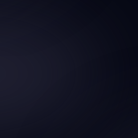
300 véhicules légers sur bitume + 440 véhicul
7 cars et 16 places réservées aux personnes à 
Parking complémentair
230 véhicules légers
Parking clôturé
100 véhicules légers + 4 places réservées aux 