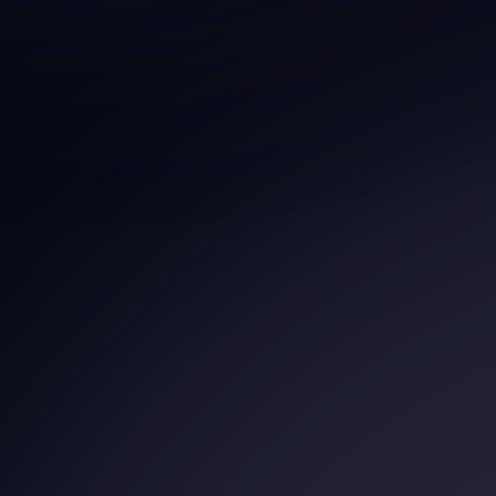
7 - Aliments et boisons
8 - Tabagisme
9 - Sondages, enquêtes, distribution de tra
10 - Neutralité
11 - Droits à l’image
12 - Conduite à tenir en cas de malaise ou d
13 - Evacuation