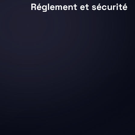
Réglement et sécurité
1 - Conditions Générales d’accès
2 - Conditions particulières d’accès liées 
3 - Contrôle, sureté et sécurité incendie et 
4 - Objets encombrants et interdits
5 - Comportement et respect des espaces p
6 - Bruit, appareils bruyants et téléphones 