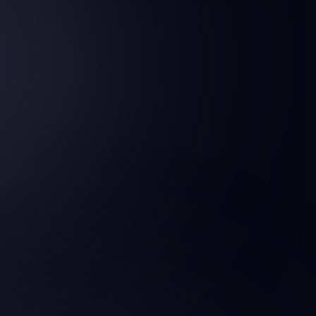
Par l’autoroute A16
De Paris : Porte de La Chapelle, Autoroute
Au giratoire prendre direction Beauvais T
gauche.
Au 1er feu, prendre à gauche direction B
Par D1001
De Paris, suivre Amiens par la nationale, au gira
Par N31
De Rouen ou Clermont, suivre Amiens par la nat
Le stationnement
Parking gratuit