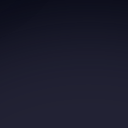
cts
’accident