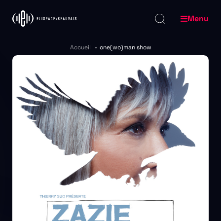
Menu
Accueil
one(wo)man show