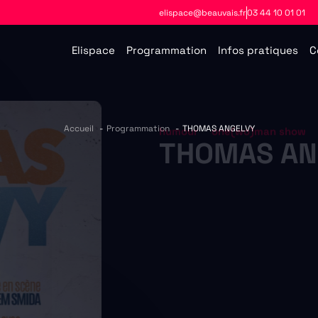
elispace@beauvais.fr
03 44 10 01 01
Elispace
Programmation
Infos pratiques
C
,
humour
one(wo)man show
Accueil
Programmation
THOMAS ANGELVY
THOMAS AN
Complet
03 avril 2026
À 
À
Ouverture des portes à 
Cat 1 : 45€
Cat 2 et tarif PMR+acc. :