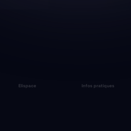
Elispace
Infos pratiques
Programmation
Plan et placement
A propos de nous
Accueil PMR
FAQ
Accès & stationnemen
Restauration