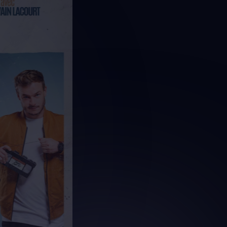
Tout assis numéroté
Contact de notre organis
Acheter des billets