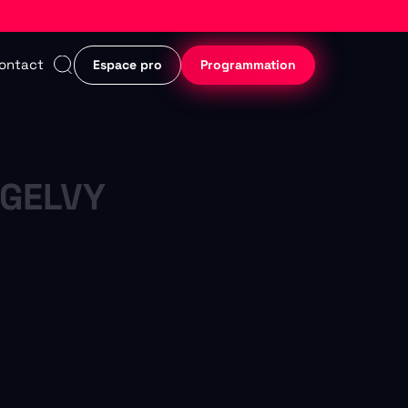
ontact
Espace pro
Programmation
GELVY
20h30
19h
 39€